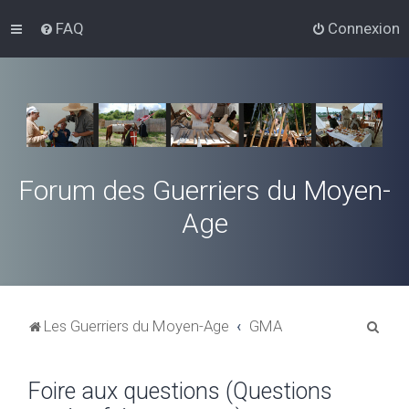
FAQ
Connexion
Forum des Guerriers du Moyen-
Age
R
Les Guerriers du Moyen-Age
GMA
e
c
Foire aux questions (Questions
h