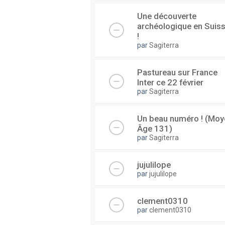
Une découverte
archéologique en Suis
!
par
Sagiterra
Pastureau sur France
Inter ce 22 février
par
Sagiterra
Un beau numéro ! (Moy
Âge 131)
par
Sagiterra
jujulilope
par
jujulilope
clement0310
par
clement0310