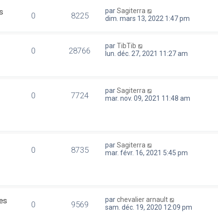
s
par
Sagiterra
0
8225
dim. mars 13, 2022 1:47 pm
par
TibTib
0
28766
lun. déc. 27, 2021 11:27 am
par
Sagiterra
0
7724
mar. nov. 09, 2021 11:48 am
par
Sagiterra
0
8735
mar. févr. 16, 2021 5:45 pm
es
par
chevalier arnault
0
9569
sam. déc. 19, 2020 12:09 pm