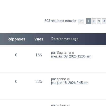
603 résultats trouvés
1
2
3
4
he avancée
Page
1
sur
13
Réponses
Vues
Dernier message
par
Sagiterra
0
166
mer. juil. 08, 2026 12:06 am
par
sphins
0
235
jeu. juin 18, 2026 2:45 am
par
sphins