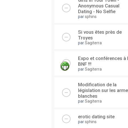
Girls In Your Town -
Anonymous Casual
Dating - No Selfie
par
sphins
Si vous êtes près de
Troyes
par
Sagiterra
Expo et conférences à 
BNF !!!
par
Sagiterra
Modification de la
législation sur les arm
blanches
par
Sagiterra
erotic dating site
par
sphins