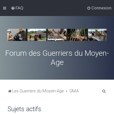
FAQ
Connexion
Forum des Guerriers du Moyen-
Age
R
Les Guerriers du Moyen-Age
GMA
e
c
Sujets actifs
h