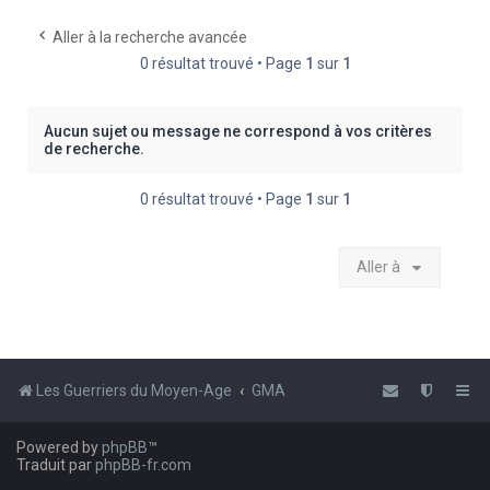
e
Aller à la recherche avancée
r
0 résultat trouvé • Page
1
sur
1
c
h
Aucun sujet ou message ne correspond à vos critères
e
de recherche.
r
0 résultat trouvé • Page
1
sur
1
Aller à
Les Guerriers du Moyen-Age
GMA
Powered by
phpBB
™
Traduit par
phpBB-fr.com