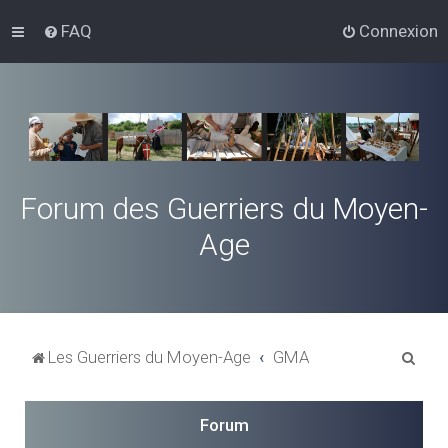
FAQ
Connexion
Forum des Guerriers du Moyen-
Age
R
Les Guerriers du Moyen-Age
GMA
e
c
Forum
h