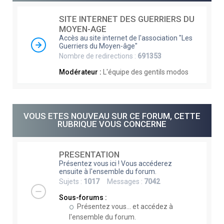
e
SITE INTERNET DES GUERRIERS DU
r
MOYEN-AGE
c
Accès au site internet de l'association "Les
Guerriers du Moyen-âge"
h
Nombre de redirections :
691353
e
Modérateur :
L'équipe des gentils modos
r
VOUS ETES NOUVEAU SUR CE FORUM, CETTE
RUBRIQUE VOUS CONCERNE
PRESENTATION
Présentez vous ici ! Vous accéderez
ensuite à l'ensemble du forum.
Sujets :
1017
Messages :
7042
Sous-forums :
Présentez vous... et accédez à
l'ensemble du forum.